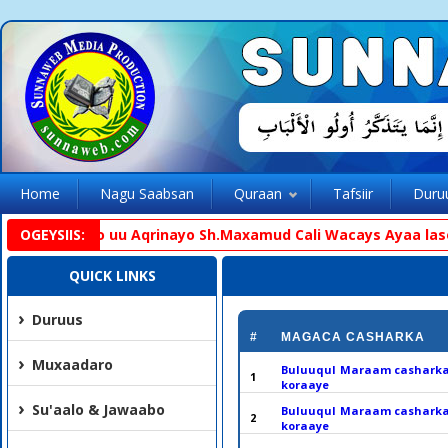
Home
Nagu Saabsan
Quraan
Tafsiir
Duru
inhaajka oo uu Aqrinayo Sh.Maxamud Cali Wacays Ayaa lasoo g
OGEYSIIS:
QUICK LINKS
Duruus
#
MAGACA CASHARKA
Muxaadaro
Buluuqul Maraam casharka
1
koraaye
Su'aalo & Jawaabo
Buluuqul Maraam casharka
2
koraaye