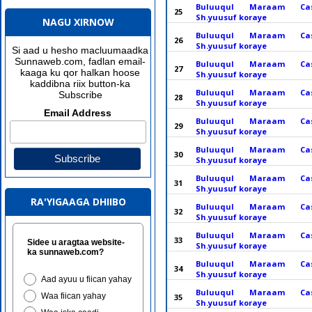
Buluuqul Maraam Ca
25
Sh.yuusuf koraye
NAGU XIRNOW
Buluuqul Maraam Ca
26
Sh.yuusuf koraye
Si aad u hesho macluumaadka
Sunnaweb.com, fadlan email-
Buluuqul Maraam Ca
27
kaaga ku qor halkan hoose
Sh.yuusuf koraye
kaddibna riix button-ka
Buluuqul Maraam Ca
Subscribe
28
Sh.yuusuf koraye
Email Address
Buluuqul Maraam Ca
29
Sh.yuusuf koraye
Buluuqul Maraam Ca
30
Sh.yuusuf koraye
Buluuqul Maraam Ca
31
Sh.yuusuf koraye
RA'YIGAAGA DHIIBO
Buluuqul Maraam Ca
32
Sh.yuusuf koraye
Buluuqul Maraam Ca
33
Sidee u aragtaa website-
Sh.yuusuf koraye
ka sunnaweb.com?
Buluuqul Maraam Ca
34
Sh.yuusuf koraye
Aad ayuu u fiican yahay
Buluuqul Maraam Ca
Waa fiican yahay
35
Sh.yuusuf koraye